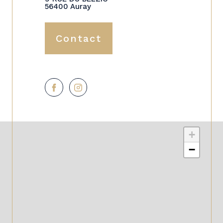
56400 Auray
Contact
+
−