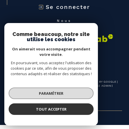
Se connecter
Nous
ADHÉRONS
Comme beaucoup, notre site
utilise les cookies
On aimerait vous accompagner pendant
votre visite.
En poursuivant, vous acceptez l'utilisation des
cookies par ce site, afin de vous proposer des
contenus adaptés et réaliser des statistiques !
© 2026 | TOUS DROITS RÉSERVÉS | TRADUCTION POWERED BY GOOGLE |
NOS HONORAIRES
PLAN DU SITE
MENTIONS LÉGALES
ADMIN
NOS LIENS
POLITIQUE RGPD
COOKIES
PARAMÉTRER
TOUT ACCEPTER