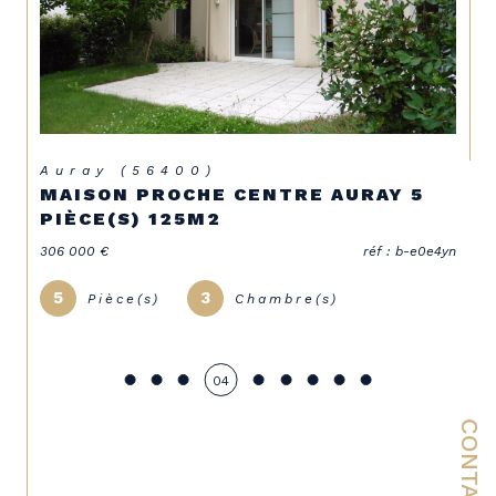
Auray (56400)
MAISON PROCHE CENTRE AURAY 5
PIÈCE(S) 125M2
306 000 €
réf : b-e0e4yn
5
3
Pièce(s)
Chambre(s)
04
CONTACT