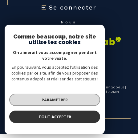
Se connecter
Nous
ADHÉRONS
Comme beaucoup, notre site
utilise les cookies
On aimerait vous accompagner pendant
votre visite.
En poursuivant, vous acceptez l'utilisation des
cookies par ce site, afin de vous proposer des
contenus adaptés et réaliser des statistiques !
© 2026 | TOUS DROITS RÉSERVÉS | TRADUCTION POWERED BY GOOGLE |
NOS HONORAIRES
PLAN DU SITE
MENTIONS LÉGALES
ADMIN
NOS LIENS
POLITIQUE RGPD
COOKIES
PARAMÉTRER
TOUT ACCEPTER