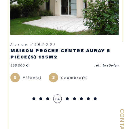
Auray (56400)
MAISON PROCHE CENTRE AURAY 5
PIÈCE(S) 125M2
306 000 €
réf : b-e0e4yn
5
3
Pièce(s)
Chambre(s)
04
CONTACT