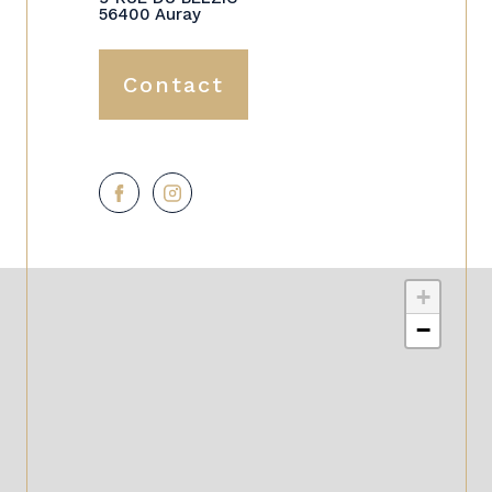
56400 Auray
Contact
+
−