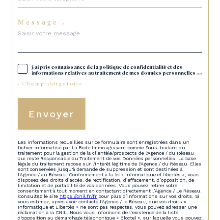
Message *
j'ai pris connaissance de la politique de confidentialité et des
informations relatives au traitement de mes données personnelles (*)*
* Champ obligatoire
Envoyer
Les informations recueillies sur ce formulaire sont enregistrées dans un
fichier informatisé par La Boite Immo agissant comme Sous-traitant du
traitement pour la gestion de la clientèle/prospects de l'Agence / du Réseau
qui reste Responsable du Traitement de vos Données personnelles. La base
légale du traitement repose sur l'intérêt légitime de l'Agence / du Réseau. Elles
sont conservées jusqu'à demande de suppression et sont destinées à
l'Agence / au Réseau. Conformément à la loi « informatique et libertés », vous
disposez des droits d’accès, de rectification, d’effacement, d’opposition, de
limitation et de portabilité de vos données. Vous pouvez retirer votre
consentement à tout moment en contactant directement l’Agence / Le Réseau.
Consultez le site
https://cnil.fr/fr
pour plus d’informations sur vos droits. Si
vous estimez, après avoir contacté l'Agence / le Réseau, que vos droits «
Informatique et Libertés » ne sont pas respectés, vous pouvez adresser une
réclamation à la CNIL. Nous vous informons de l’existence de la liste
d'opposition au démarchage téléphonique « Bloctel », sur laquelle vous pouvez