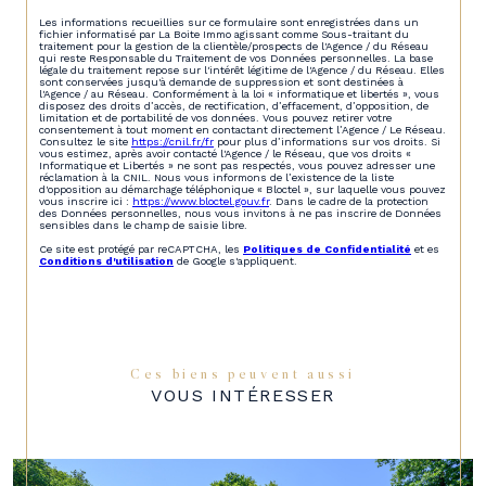
Les informations recueillies sur ce formulaire sont enregistrées dans un
fichier informatisé par La Boite Immo agissant comme Sous-traitant du
traitement pour la gestion de la clientèle/prospects de l'Agence / du Réseau
qui reste Responsable du Traitement de vos Données personnelles. La base
légale du traitement repose sur l'intérêt légitime de l'Agence / du Réseau. Elles
sont conservées jusqu'à demande de suppression et sont destinées à
l'Agence / au Réseau. Conformément à la loi « informatique et libertés », vous
disposez des droits d’accès, de rectification, d’effacement, d’opposition, de
limitation et de portabilité de vos données. Vous pouvez retirer votre
consentement à tout moment en contactant directement l’Agence / Le Réseau.
Consultez le site
https://cnil.fr/fr
pour plus d’informations sur vos droits. Si
vous estimez, après avoir contacté l'Agence / le Réseau, que vos droits «
Informatique et Libertés » ne sont pas respectés, vous pouvez adresser une
réclamation à la CNIL. Nous vous informons de l’existence de la liste
d'opposition au démarchage téléphonique « Bloctel », sur laquelle vous pouvez
vous inscrire ici :
https://www.bloctel.gouv.fr
. Dans le cadre de la protection
des Données personnelles, nous vous invitons à ne pas inscrire de Données
sensibles dans le champ de saisie libre.
Ce site est protégé par reCAPTCHA, les
Politiques de Confidentialité
et es
Conditions d'utilisation
de Google s'appliquent.
Ces biens peuvent aussi
VOUS INTÉRESSER