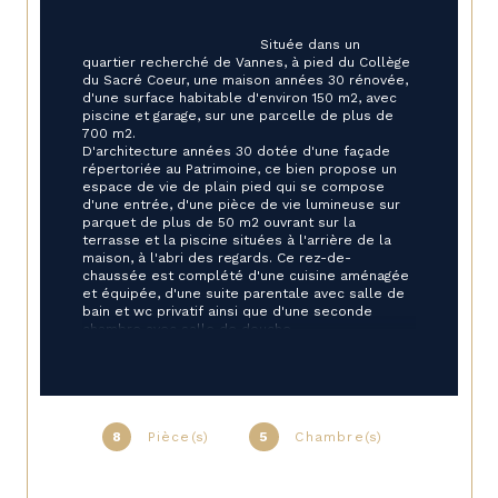
                                        Située dans un 
quartier recherché de Vannes, à pied du Collège 
du Sacré Coeur, une maison années 30 rénovée, 
d'une surface habitable d'environ 150 m2, avec 
piscine et garage, sur une parcelle de plus de 
700 m2.

D'architecture années 30 dotée d'une façade 
répertoriée au Patrimoine, ce bien propose un 
espace de vie de plain pied qui se compose 
d'une entrée, d'une pièce de vie lumineuse sur 
parquet de plus de 50 m2 ouvrant sur la 
terrasse et la piscine situées à l'arrière de la 
maison, à l'abri des regards. Ce rez-de-
chaussée est complété d'une cuisine aménagée 
et équipée, d'une suite parentale avec salle de 
bain et wc privatif ainsi que d'une seconde 
chambre avec salle de douche.

L'escalier d'origine permet d'accéder au 1 er 
étage qui dispose de 2 chambres, d'une salle 
de douche avec wc et d'une pièce 
complémentaire aménagée d'un dressing à 
utiliser selon ses besoins en bureau ou en 
pièce annexe.

8
Pièce(s)
5
Chambre(s)
La 5ème chambre dotée de nombreux 
rangements, bénéficie d'un espace mansardé au 
dernier étage de la maison.
